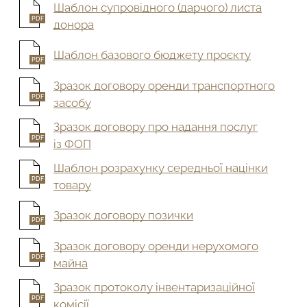
Шаблон супровідного (дарчого) листа
PDF
донора
Шаблон базового бюджету проєкту
PDF
Зразок договору оренди транспортного
PDF
засобу
Зразок договору про надання послуг
PDF
із ФОП
Шаблон розрахунку середньої націнки
PDF
товару
Зразок договору позички
PDF
Зразок договору оренди нерухомого
PDF
майна
Зразок протоколу інвентаризаційної
PDF
комісії