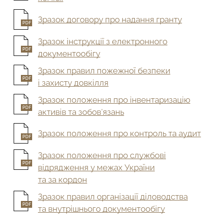
Зразок договору про надання гранту
PDF
Зразок інструкції з електронного
PDF
документообігу
Зразок правил пожежної безпеки
PDF
і захисту довкілля
Зразок положення про інвентаризацію
PDF
активів та зобов’язань
Зразок положення про контроль та аудит
PDF
Зразок положення про службові
PDF
відрядження у межах України
та за кордон
Зразок правил організації діловодства
PDF
та внутрішнього документообігу