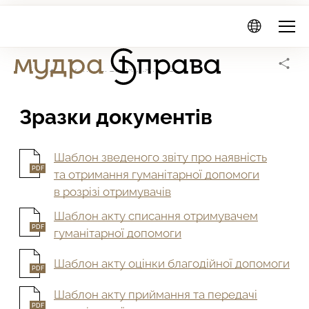
Мудра
Справа
Головна сторінка
Консультаційний центр
Зразки документів
Шаблон зведеного звіту про наявність
PDF
та отримання гуманітарної допомоги
в розрізі отримувачів
Шаблон акту списання отримувачем
PDF
гуманітарної допомоги
Шаблон акту оцінки благодійної допомоги
PDF
Шаблон акту приймання та передачі
PDF