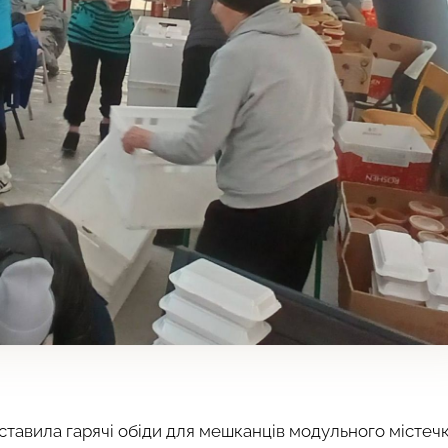
ставила гарячі обіди для мешканців модульного містеч