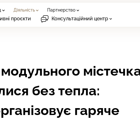
д
Діяльність
Партнерство
ивні проєкти
Консультаційний центр
 модульного містечк
ися без тепла:
рганізовує гаряче