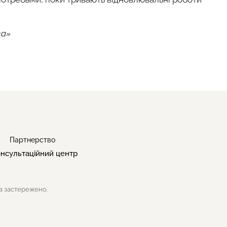
ва»
Партнерство
нсультаційний центр
а застережено.