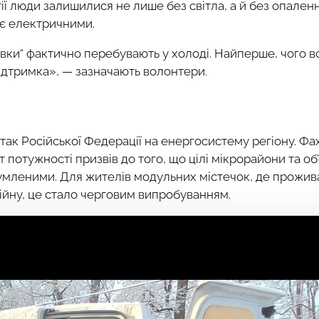
гії люди залишилися не лише без світла, а й без опаленн
 є електричними.
івки“ фактично перебувають у холоді. Найперше, чого в
ідтримка», — зазначають волонтери.
так Російської Федерації на енергосистему регіону. Фах
 потужності призвів до того, що цілі мікрорайони та об
умленими. Для жителів модульних містечок, де прожив
війну, це стало черговим випробуванням.