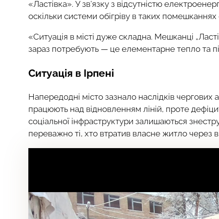
«Ластівка». У зв’язку з відсутністю електроенер
оскільки системи обігріву в таких помешканнях
«Ситуація в місті дуже складна. Мешканці „Ласт
зараз потребують — це елементарне тепло та п
Ситуація в Ірпені
Напередодні місто зазнало наслідків чергових а
працюють над відновленням ліній, проте дефіцит
соціальної інфраструктури залишаються знестр
переважно ті, хто втратив власне житло через 