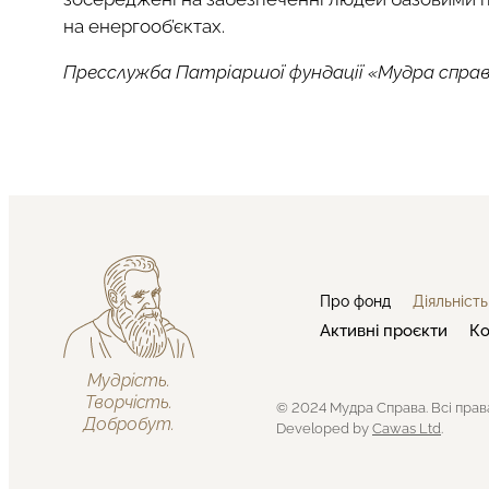
на енергооб’єктах.
Пресслужба Патріаршої фундації «Мудра спра
Про фонд
Діяльність
Активні проєкти
Ко
Мудрість.
Творчість.
© 2024 Мудра Справа. Всі прав
Добробут.
Developed by
Cawas Ltd
.