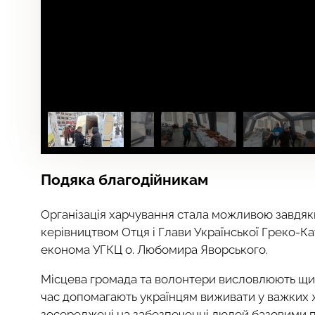
Подяка благодійникам
Організація харчування стала можливою завдяки
керівництвом Отця і Глави Української Греко-
економа УГКЦ о. Любомира Яворського.
Місцева громада та волонтери висловлюють щиру
час допомагають українцям виживати у важких ж
зосереджені на забезпеченні людей базовими п