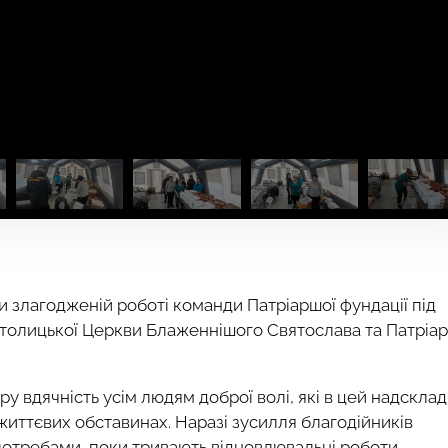
 злагодженій роботі команди Патріаршої фундації під
Католицької Церкви Блаженнішого Святослава та Патріа
 вдячність усім людям доброї волі, які в цей надскла
иттєвих обставинах. Наразі зусилля благодійників
отребами, поки тривають відновлювальні роботи