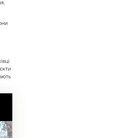
я,
они
івці
’єкти
ають