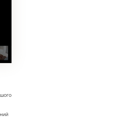
ршого
дний