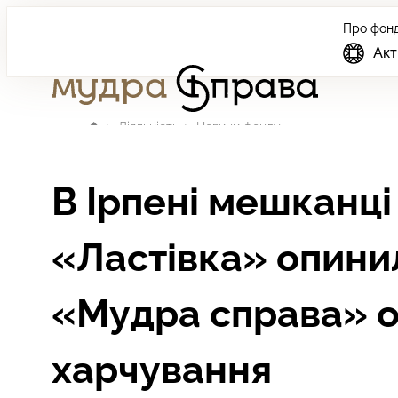
Про фон
Мудра
Акт
Справа
Головна сторінка
Діяльність
Новини фонду
В Ірпені мешканці
«Ластівка» опинил
«Мудра справа» о
харчування