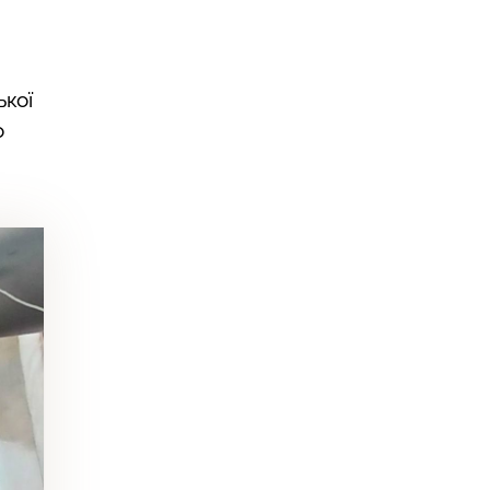
ької
о