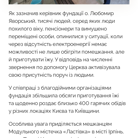
Як зазначив керівник фундації о. Любомир
Яворський, тисячі людей, серед яких люди
похилого віку, пенсіонери та вимушено
переміщені особи, опинилися у ситуації, коли
через відсутність електроенергії немає
можливості не лише обігріти помешкання, але
й приготувати їжу. У відповідь на численні
звернення по допомогу Церква активізувала
свою присутність поруч із людьми.
У співпраці з благодійними організаціями
фундація збільшила обсяги приготування їжі
та щоденно роздає близько 400 гарячих обідів
у різних локаціях Києва та Київщини.
Особлива увага приділяється мешканцям
Модульного містечка «Ластівка» в місті Ірпінь,