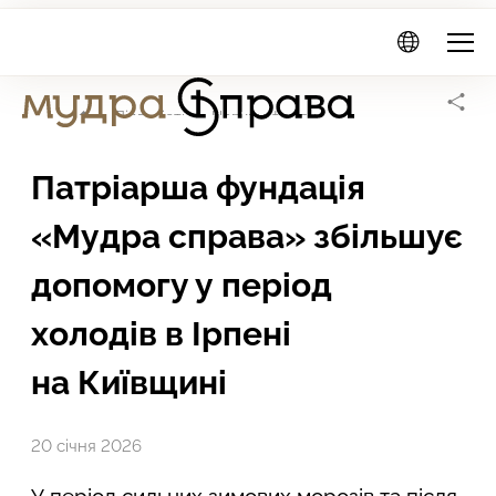
Мудра
Справа
Головна сторінка
Діяльність
Новини фонду
Патріарша фундація
«Мудра справа» збільшує
допомогу у період
холодів в Ірпені
на Київщині
20 січня 2026
У період сильних зимових морозів та після