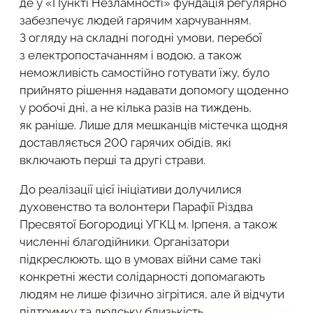
де у «Пункті Незламності» фундація регулярно
забезпечує людей гарячим харчуванням.
З огляду на складні погодні умови, перебої
з електропостачанням і водою, а також
неможливість самостійно готувати їжу, було
прийнято рішення надавати допомогу щоденно
у робочі дні, а не кілька разів на тиждень,
як раніше. Лише для мешканців містечка щодня
доставляється 200 гарячих обідів, які
включають перші та другі страви.
До реалізації цієї ініціативи долучилися
духовенство та волонтери Парафії Різдва
Пресвятої Богородиці УГКЦ м. Ірпеня, а також
численні благодійники. Організатори
підкреслюють, що в умовах війни саме такі
конкретні жести солідарності допомагають
людям не лише фізично зігрітися, але й відчути
підтримку та людську близькість.