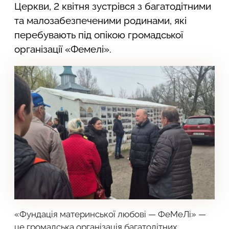
Церкви, 2 квітня зустрівся з багатодітними
та малозабезпеченими родинами, які
перебувають під опікою громадської
організації «Фемелі».
«Фундація материнської любові — ФеМеЛі» —
це громадська організація багатодітних,