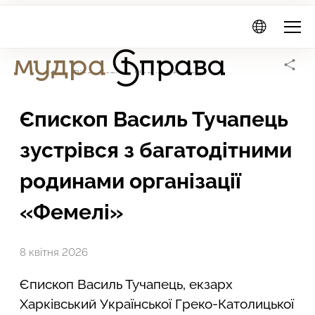
Мудра
Справа
Головна сторінка
Діяльність
Новини фонду
Єпископ Василь Тучапець
зустрівся з багатодітними
родинами організації
«Фемелі»
8 квітня 2026
Єпископ Василь Тучапець, екзарх
Харківський Української Греко-Католицької